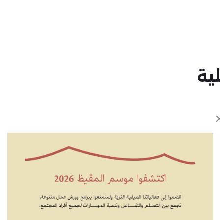
ية
Close modal
إثراء
الهوية الرقمية (AE PASS