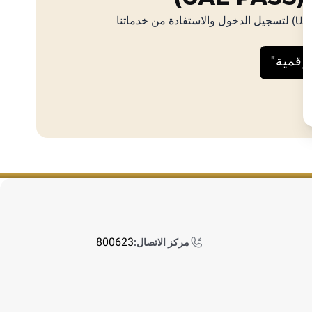
يجب أن يكون لديك هوية رقمية (UAE PASS) لتسجيل الدخول والاستفادة من خدماتنا
لرقمية"
800623
مركز الاتصال: