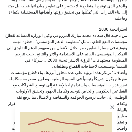
والدعم الذي توفره المنظومة لا يقتصر على تطوير مبادراتها فقط، بل يمتد
إلى بناء القدرات التي تُمكّنها من تحقيق رؤيتها وأهدافها المستقبلية بكفاءة
وفاعلية.
استراتيجية 2030
من ناحيته قال سعادة محمد مبارك المزروعي وكيل الوزارة المساعد لقطاع
مؤسسات النفع العام، : تمثل "منظومة الدعم المؤسسي" ، خطوة مهمة
ونوعية في مسار التطوير، من خلال الانتقال من مفهوم الدعم التقليدي إلى
التمكين المؤسسي، القائم على الاستدامة والأثر والنتائج، حيث تترجم
المنظومة مستهدفات "الرؤية الاستراتيجية 2030 .. شركاء في
التنمية"،وتستجيب لاحتياجات القطاع وتطلعاته.
وأضاف: " ترتكز هذه الرؤية على عدة محاور أبرزها، بناء قطاع مؤسسات
نفع عام يكون شريكاً رئيسياً في التنمية الوطنية، وتطوير منظومة متكاملة
تعزز قدرات المؤسسات واستدامتها، بالإضافة إلى توسيع الشراكات مع
القطاعين الحكومي والخاص لتوحيد وتكامل الجهود وتحقيق الأولويات
الوطنية، إلى جانب ترسيخ الحوكمة والشفافية والامتثال بما يرفع ثقة
وكفاءة القطاع، وقيادة خطط مستقبلية نحو تحول رقمي يدعم اتخاذ القرار
بالبيانات وقياس الأثر لتحقيق نتائج مجتمعية مستدامة.
Close modal
معايير الاستحقاق
و تعتمد "منظومة الدعم المؤسسي" لمؤسسات النفع العام، على معايير
واضحة تستهدف تقديم دعم لـلمؤسسات، لضمان توجيهها نحو المبادرات