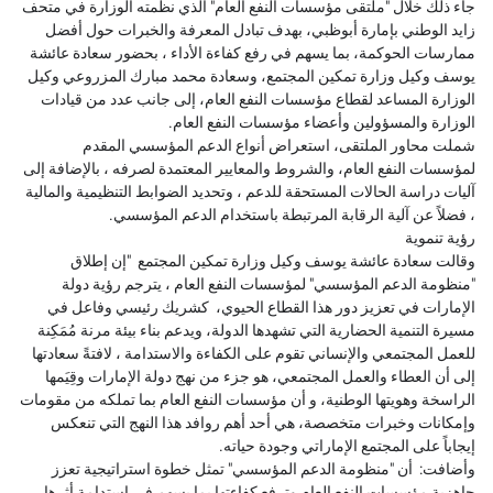
جاء ذلك خلال "ملتقى مؤسسات النفع العام" الذي نظمته الوزارة في متحف
زايد الوطني بإمارة أبوظبي، بهدف تبادل المعرفة والخبرات حول أفضل
ممارسات الحوكمة، بما يسهم في رفع كفاءة الأداء ، بحضور سعادة عائشة
يوسف وكيل وزارة تمكين المجتمع، وسعادة محمد مبارك المزروعي وكيل
الوزارة المساعد لقطاع مؤسسات النفع العام، إلى جانب عدد من قيادات
الوزارة والمسؤولين وأعضاء مؤسسات النفع العام.
شملت محاور الملتقى، استعراض أنواع الدعم المؤسسي المقدم
لمؤسسات النفع العام، والشروط والمعايير المعتمدة لصرفه ، بالإضافة إلى
آليات دراسة الحالات المستحقة للدعم ، وتحديد الضوابط التنظيمية والمالية
، فضلاً عن آلية الرقابة المرتبطة باستخدام الدعم المؤسسي.
رؤية تنموية
وقالت سعادة عائشة يوسف وكيل وزارة تمكين المجتمع "إن إطلاق
"منظومة الدعم المؤسسي" لمؤسسات النفع العام ، يترجم رؤية دولة
الإمارات في تعزيز دور هذا القطاع الحيوي، كشريك رئيسي وفاعل في
مسيرة التنمية الحضارية التي تشهدها الدولة، ويدعم بناء بيئة مرنة مُمَكِنة
للعمل المجتمعي والإنساني تقوم على الكفاءة والاستدامة ، لافتةً سعادتها
إلى أن العطاء والعمل المجتمعي، هو جزء من نهج دولة الإمارات وقِيَمها
الراسخة وهويتها الوطنية، و أن مؤسسات النفع العام بما تملكه من مقومات
وإمكانات وخبرات متخصصة، هي أحد أهم روافد هذا النهج التي تنعكس
إيجاباً على المجتمع الإماراتي وجودة حياته.
وأضافت: أن "منظومة الدعم المؤسسي" تمثل خطوة استراتيجية تعزز
جاهزية مؤسسات النفع العام وترفع كفاءتها بما يسهم في استدامة أثرها،